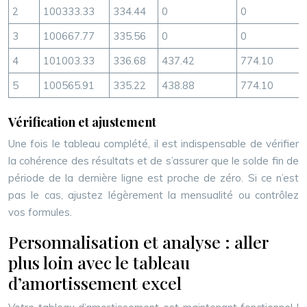
2
100333.33
334.44
0
0
3
100667.77
335.56
0
0
4
101003.33
336.68
437.42
774.10
5
100565.91
335.22
438.88
774.10
Vérification et ajustement
Une fois le tableau complété, il est indispensable de vérifier
la cohérence des résultats et de s’assurer que le solde fin de
période de la dernière ligne est proche de zéro. Si ce n’est
pas le cas, ajustez légèrement la mensualité ou contrôlez
vos formules.
Personnalisation et analyse : aller
plus loin avec le tableau
d’amortissement excel