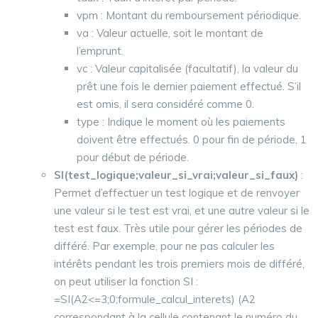
vpm : Montant du remboursement périodique.
va : Valeur actuelle, soit le montant de
l’emprunt.
vc : Valeur capitalisée (facultatif), la valeur du
prêt une fois le dernier paiement effectué. S’il
est omis, il sera considéré comme 0.
type : Indique le moment où les paiements
doivent être effectués. 0 pour fin de période, 1
pour début de période.
SI(test_logique;valeur_si_vrai;valeur_si_faux)
:
Permet d’effectuer un test logique et de renvoyer
une valeur si le test est vrai, et une autre valeur si le
test est faux. Très utile pour gérer les périodes de
différé. Par exemple, pour ne pas calculer les
intérêts pendant les trois premiers mois de différé,
on peut utiliser la fonction SI :
=SI(A2<=3;0;formule_calcul_interets) (A2
correspondant à la cellule contenant le numéro du