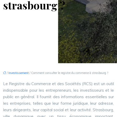
strasbourg ?
/
Investissement
/ Comment consulter le registre du commerce à strasbourg ?
Le Registre du Commerce et des Sociétés (RCS) est un outil
indispensable pour les entrepreneurs, les investisseurs et le
public en général. Il fournit des informations essentielles sur
les entreprises, telles que leur forme juridique, leur adresse,
leurs dirigeants, leur capital social et leur activité. Strasbourg,
ville dynamique avec un tissu économique important,